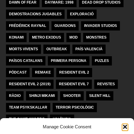
DAWN OF FEAR
DAYMARE: 1998
DEAD DROP STUDIOS
DEMOSTRACIONS JUGABLES
EXPLORACIÓ
FRÉDÉRICK RAYNAL
GUARDONS
INVADER STUDIOS
KONAMI
METRO EXODUS
MOD
MONSTRES
MORTS VIVENTS
OUTBREAK
PAÍS VALENCIÀ
PAÏSOS CATALANS
PRIMERA PERSONA
PUZLES
PÒDCAST
REMAKE
RESIDENT EVIL 2
RESIDENT EVIL 2 (2019)
RESIDENT EVIL 7
REVISTES
RÀDIO
SHINJI MIKAMI
SHOOTER
SILENT HILL
TEAM PSYKSKALLAR
TERROR PSICOLÒGIC
THE GAME AWARDS
VALÈNCIA
Manage Cookie Consent
VIDEOJOCS INDEPENDENTS
VIDEOJOCS VALENCIANS