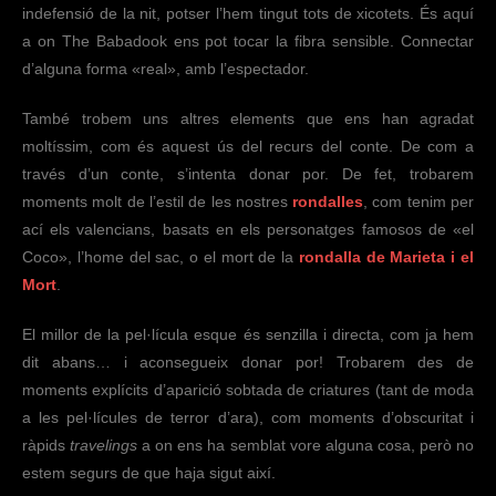
indefensió de la nit, potser l’hem tingut tots de xicotets. És aquí
a on The Babadook ens pot tocar la fibra sensible. Connectar
d’alguna forma «real», amb l’espectador.
També trobem uns altres elements que ens han agradat
moltíssim, com és aquest ús del recurs del conte. De com a
través d’un conte, s’intenta donar por. De fet, trobarem
moments molt de l’estil de les nostres
rondalles
, com tenim per
ací els valencians, basats en els personatges famosos de «el
Coco», l’home del sac, o el mort de la
rondalla de Marieta i el
Mort
.
El millor de la pel·lícula esque és senzilla i directa, com ja hem
dit abans… i aconsegueix donar por! Trobarem des de
moments explícits d’aparició sobtada de criatures (tant de moda
a les pel·lícules de terror d’ara), com moments d’obscuritat i
ràpids
travelings
a on ens ha semblat vore alguna cosa, però no
estem segurs de que haja sigut així.