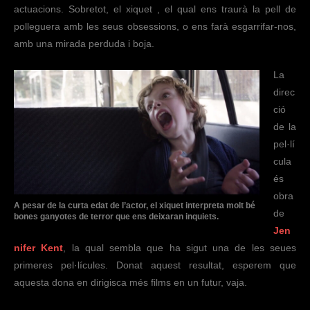
actuacions. Sobretot, el xiquet , el qual ens traurà la pell de
polleguera amb les seus obsessions, o ens farà esgarrifar-nos,
amb una mirada perduda i boja.
La
direc
ció
de la
pel·lí
cula
és
obra
A pesar de la curta edat de l’actor, el xiquet interpreta molt bé
de
bones ganyotes de terror que ens deixaran inquiets.
Jen
nifer Kent
, la qual sembla que ha sigut una de les seues
primeres pel·lícules. Donat aquest resultat, esperem que
aquesta dona en dirigisca més films en un futur, vaja.