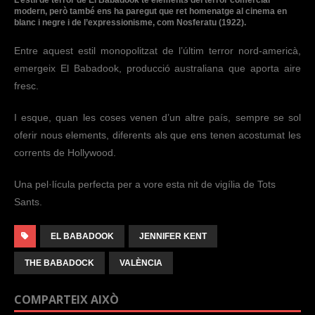
modern, però també ens ha paregut que ret homenatge al cinema en
blanc i negre i de l’expressionisme, com Nosferatu (1922).
Entre aquest estil monopolitzat de l’últim terror nord-americà,
emergeix El Babadook, producció australiana que aporta aire
fresc.
I esque, quan les coses venen d’un altre país, sempre se sol
oferir nous elements, diferents als que ens tenen acostumat les
corrents de Hollywood.
Una pel·lícula perfecta per a vore esta nit de vigília de Tots
Sants.
EL BABADOOK
JENNIFER KENT
THE BABADOCK
VALÈNCIA
COMPARTEIX AIXÒ