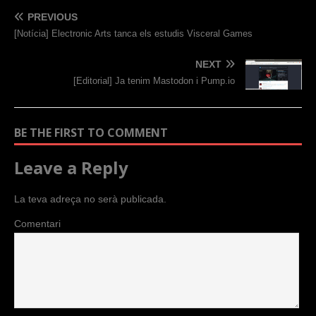
PREVIOUS
[Notícia] Electronic Arts tanca els estudis Visceral Games
NEXT
[Editorial] Ja tenim Mastodon i Pump.io
BE THE FIRST TO COMMENT
Leave a Reply
La teva adreça no serà publicada.
Comentari