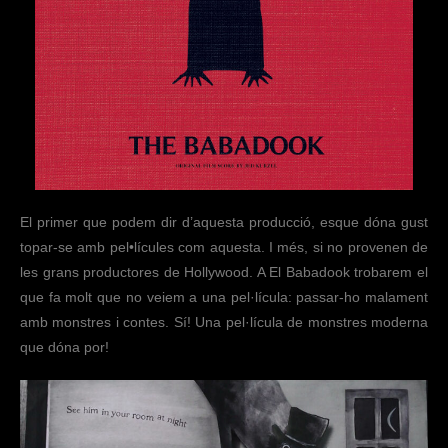
El primer que podem dir d’aquesta producció, esque dóna gust
topar-se amb pel•lícules com aquesta. I més, si no provenen de
les grans productores de Hollywood. A El Babadook trobarem el
que fa molt que no veiem a una pel·lícula: passar-ho malament
amb monstres i contes. Sí! Una pel·lícula de monstres moderna
que dóna por!