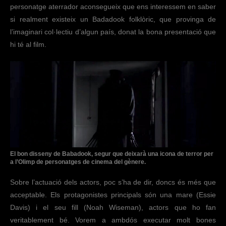
personatge aterrador aconsegueix que ens interessem en saber
si realment existeix un Badadook folklòric, que provinga de
l’imaginari col·lectiu d’algun país, donat la bona presentació que
hi té al film.
El bon disseny de Babadook, segur que deixarà una icona de terror per
a l’Olimp de personatges de cinema del gènere.
Sobre l’actuació dels actors, poc s’ha de dir, doncs és més que
acceptable. Els protagonistes principals són una mare (
Essie
Davis)
i el seu fill (Noah Wiseman), actors que ho fan
veritablement bé. Vorem a ambdós executar molt bones