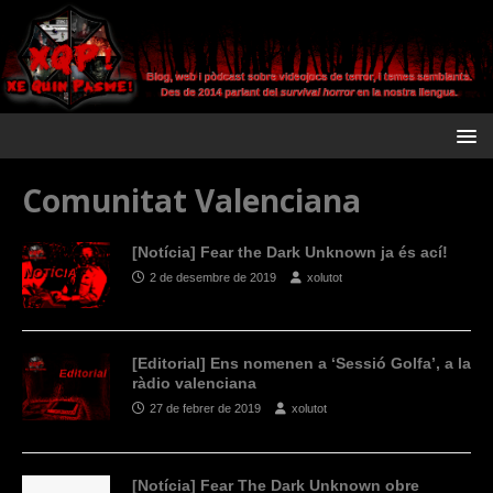
Comunitat Valenciana
[Notícia] Fear the Dark Unknown ja és ací!
2 de desembre de 2019
xolutot
[Editorial] Ens nomenen a ‘Sessió Golfa’, a la
ràdio valenciana
27 de febrer de 2019
xolutot
[Notícia] Fear The Dark Unknown obre