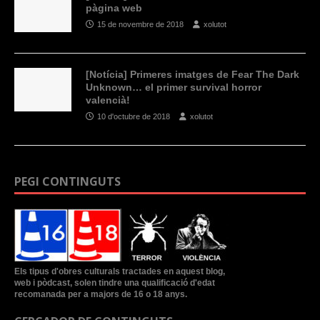
pàgina web
15 de novembre de 2018
xolutot
[Notícia] Primeres imatges de Fear The Dark
Unknown… el primer survival horror
valencià!
10 d'octubre de 2018
xolutot
PEGI CONTINGUTS
Els tipus d'obres culturals tractades en aquest blog,
web i pòdcast, solen tindre una qualificació d'edat
recomanada per a majors de 16 o 18 anys.