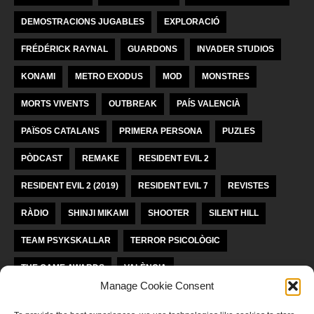
DEMOSTRACIONS JUGABLES
EXPLORACIÓ
FRÉDÉRICK RAYNAL
GUARDONS
INVADER STUDIOS
KONAMI
METRO EXODUS
MOD
MONSTRES
MORTS VIVENTS
OUTBREAK
PAÍS VALENCIÀ
PAÏSOS CATALANS
PRIMERA PERSONA
PUZLES
PÒDCAST
REMAKE
RESIDENT EVIL 2
RESIDENT EVIL 2 (2019)
RESIDENT EVIL 7
REVISTES
RÀDIO
SHINJI MIKAMI
SHOOTER
SILENT HILL
TEAM PSYKSKALLAR
TERROR PSICOLÒGIC
THE GAME AWARDS
VALÈNCIA
Manage Cookie Consent
VIDEOJOCS INDEPENDENTS
VIDEOJOCS VALENCIANS