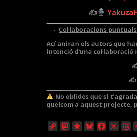
✍
Yakuza
Col·laboracions puntuals
Ací aniran els autors que ha
intenció d’una col·laboraci
✍
✍
No oblides que si t’agrada
quelcom a aquest projecte, 
C
M
Di
Bl
F
X
T
o
a
a
u
a
h