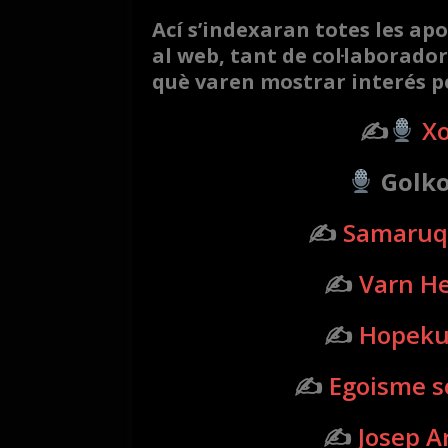
Ací s’indexaran totes les ap
al web, tant de col·laborado
què varen mostrar interés p
✍
Xo
Golkos
✍️
Samaruq
✍️
Varn H
✍️
Hopek
✍️
Egoisme s
✍️
Josep A