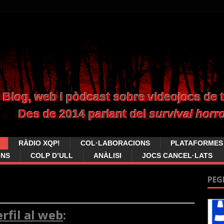
RÀDIO XQP!
COL·LABORACIONS
PLATAFORMES
INS
COLP D’ULL
ANÀLISI
JOCS CANCEL·LATS
PEG
rfil al web
: