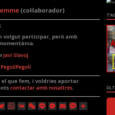
Femme
(col·laborador)
T’A
:
n volgut participar, però amb
ó momentània.
️
Javi Slavoj
️
PegolíPegolí
 el que fem, i voldries aportar
pots
contactar amb nosaltres
.
ÚLT
T
W
V
W
Li
M
E
M
C
r
el
h
K
e
n
e
m
e
o