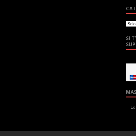
CAT
SI 
SU
MA
Lo