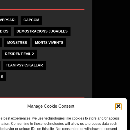
IVERSARI
CAPCOM
DIOS
DEMOSTRACIONS JUGABLES
MONSTRES
MORTS VIVENTS
RESIDENT EVIL 2
TEAM PSYKSKALLAR
NS
Manage Cookie Consent
unaĵo
he best experiences, we use technologies like cookies to store and/or access
mation. Consenting to these technologies will allow us to process data such
behavior or unique IDs on this site. Not consenting or withdrawing consent,