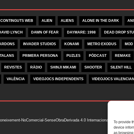
 CONTINGUTS WEB
ALIEN
ALIENS
ALONE IN THE DARK
AN
DAVID LYNCH
DAWN OF FEAR
DAYMARE: 1998
DEAD DROP STU
ARDONS
INVADER STUDIOS
KONAMI
METRO EXODUS
MOD
ATALANS
PRIMERA PERSONA
PUZLES
PÒDCAST
REMAKE
REVISTES
RÀDIO
SHINJI MIKAMI
SHOOTER
SILENT HILL
VALÈNCIA
VIDEOJOCS INDEPENDENTS
VIDEOJOCS VALENCIA
oneixement-NoComercial-SenseObraDerivada 4.0 Internacional de Krea Kom
To provide t
device infor
as browsing 