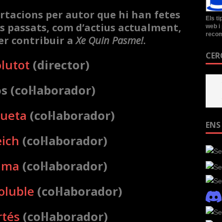
ortacions per autor que hi han fetes
Els t
rs passats, com d’actius actualment,
web i 
recom
er contribuir a
Xe Quin Pasme!
.
CER
lutot
(director)
 (col·laborador)
ueta
(col·laborador)
ENS
eich
(col·laborador)
uma
(col·laborador)
oluble
(col·laborador)
rtés
(col·laborador)