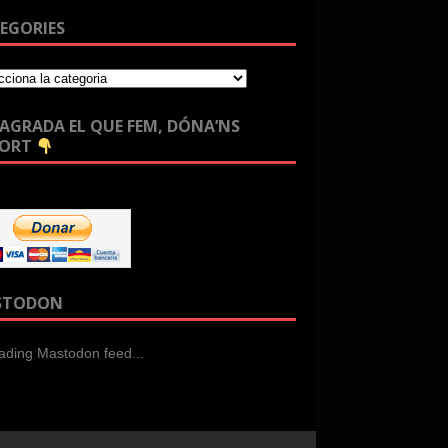
EGORIES
T’AGRADA EL QUE FEM, DÓNA’NS
PORT
STODON
ading Mastodon feed...