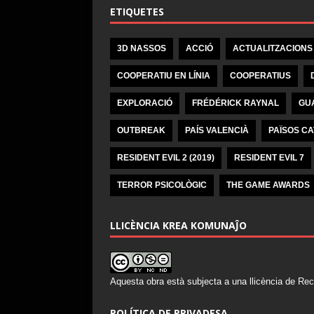
ETIQUETES
3D NASSOS
ACCIÓ
ACTUALITZACIONS
COOPERATIU EN LÍNIA
COOPERATIUS
EXPLORACIÓ
FRÉDÉRICK RAYNAL
GU
OUTBREAK
PAÍS VALENCIÀ
PAÏSOS C
RESIDENT EVIL 2 (2019)
RESIDENT EVIL 7
TERROR PSICOLÒGIC
THE GAME AWARDS
LLICÈNCIA KREA KOMUNAĴO
Aquesta obra està subjecta a una llicència de
Rec
POLÍTICA DE PRIVADESA