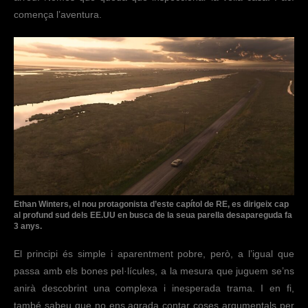
comença l’aventura.
Ethan Winters, el nou protagonista d’este capítol de RE, es dirigeix cap
al profund sud dels EE.UU en busca de la seua parella desapareguda fa
3 anys.
El principi és simple i aparentment pobre, però, a l’igual que
passa amb els bones pel·lícules, a la mesura que juguem se’ns
anirà descobrint una complexa i inesperada trama. I en fi,
també sabeu que no ens agrada contar coses argumentals per