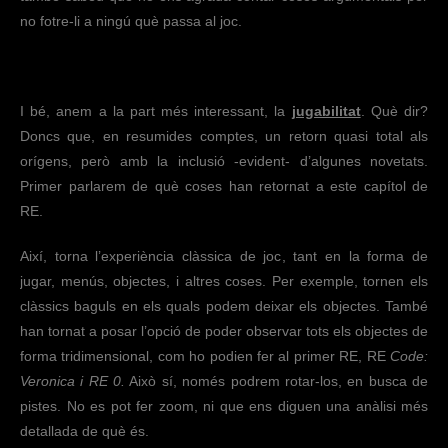
no fotre-li a ningú què passa al joc.
I bé, anem a la part més interessant, la
jugabilitat
. Què dir?
Doncs que, en resumides comptes, un retorn quasi total als
orígens, però amb la inclusió -evident- d’algunes novetats.
Primer parlarem de què coses han retornat a este capítol de
RE.
Així, torna l’experiència clàssica de joc, tant en la forma de
jugar, menús, objectes, i altres coses. Per exemple, tornen els
clàssics baguls en els quals podem deixar els objectes. També
han tornat a posar l’opció de poder observar tots els objectes de
forma tridimensional, com ho podien fer al primer RE, RE
Code:
Veronica i RE 0.
Això sí, només podrem rotar-los, en busca de
pistes. No es pot fer zoom, ni que ens diguen una anàlisi més
detallada de què és.