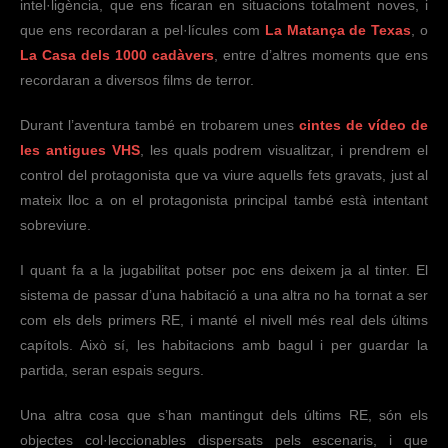
intel·ligència, que ens ficaran en situacions totalment noves, i
que ens recordaran a pel·lícules com
La Matança de Texas
, o
La Casa dels 1000 cadàvers
, entre d’altres moments que ens
recordaran a diversos films de terror.
Durant l’aventura també en trobarem unes
cintes de vídeo de
les antigues VHS
, les quals podrem visualitzar, i prendrem el
control del protagonista que va viure aquells fets gravats, just al
mateix lloc a on el protagonista principal també està intentant
sobreviure.
I quant fa a la jugabilitat potser poc ens deixem ja al tinter. El
sistema de passar d’una habitació a una altra no ha tornat a ser
com els dels primers RE, i manté el nivell més real dels últims
capítols. Això sí, les habitacions amb bagul i per guardar la
partida, seran espais segurs.
Una altra cosa que s’han mantingut dels últims RE, són els
objectes col·leccionables dispersats pels escenaris, i que