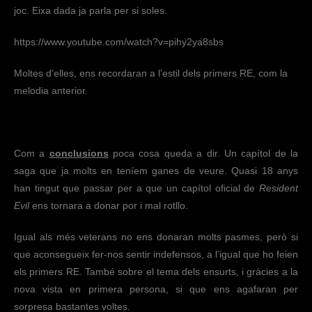
joc. Eixa dada ja parla per si soles.
https://www.youtube.com/watch?v=pihy2ya8sbs
Moltes d’elles, ens recordaran a l’estil dels primers RE, com la
melodia anterior.
Com a
conclusions
poca cosa queda a dir. Un capítol de la
saga que ja molts en teníem ganes de veure. Quasi 18 anys
han tingut que passar per a que un capítol oficial de
Resident
Evil
ens tornara a donar por i mal rotllo.
Igual als més veterans no ens donaran molts pasmes, però si
que aconsegueix fer-nos sentir indefensos, a l’igual que ho feien
els primers RE. També sobre el tema dels ensurts, i gràcies a la
nova vista en primera persona, si que ens agafaran per
sorpresa bastantes voltes.