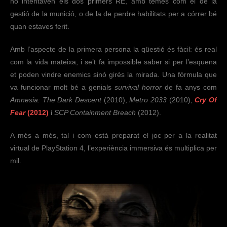
ho intentaven els dos primers RE, amb temes com el de la
gestió de la munició, o de la de perdre habilitats per a córrer bé
quan estaves ferit.
Amb l’aspecte de la primera persona la qüestió és fàcil: és real
com la vida mateixa, i se’t fa impossible saber si per l’esquena
et poden vindre enemics sinó girés la mirada. Una fórmula que
va funcionar molt bé a genials
survival horror
de fa anys com
Amnesia: The Dark Descent
(2010),
Metro 2033
(2010),
Cry Of
Fear
(2012)
i
SCP Containment Breach
(2012).
A més a més, tal i com està preparat el joc per a la realitat
virtual de PlayStation 4, l’experiència immersiva és multiplica per
mil.