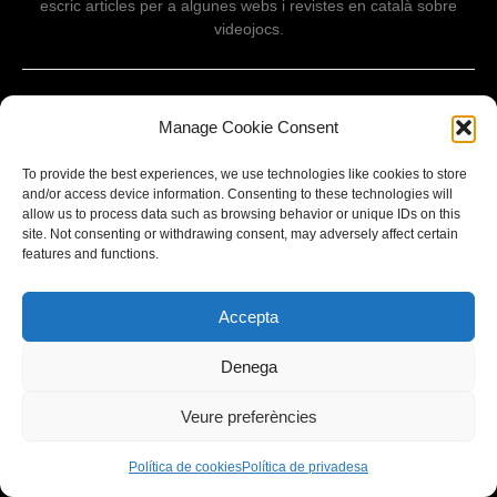
escric articles per a algunes webs i revistes en català sobre
videojocs.
PREVIOUS
Manage Cookie Consent
[Cinema-sèries] Mor George A. Romero: director de ‘La
nit dels morts vivents’
To provide the best experiences, we use technologies like cookies to store
and/or access device information. Consenting to these technologies will
NEXT
allow us to process data such as browsing behavior or unique IDs on this
[Reportatge] Survival Horror: en busca dels orígens
site. Not consenting or withdrawing consent, may adversely affect certain
features and functions.
BE THE FIRST TO COMMENT
Accepta
Leave a Reply
Denega
Veure preferències
La teva adreça no serà publicada.
Comentari
Política de cookies
Política de privadesa