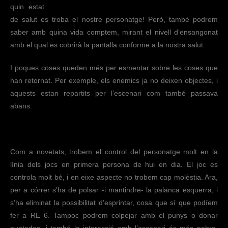
quin estat
de salut es troba el nostre personatge! Però, també podrem
saber amb quina vida comptem, mirant el nivell d’ensangonat
amb el qual es cobrirà la pantalla conforme a la nostra salut.
I poques coses queden més per esmentar sobre les coses que
han retornat. Per exemple, els enemics ja no deixen objectes, i
aquests estan repartits per l’escenari com també passava
abans.
Com a novetats, trobem el control del personatge molt en la
línia dels jocs en primera persona de hui en dia. El joc es
controla molt bé, i en eixe aspecte no trobem cap molèstia. Ara,
per a córrer s’ha de polsar -i mantindre- la palanca esquerra, i
s’ha eliminat la possibilitat d’esprintar, cosa que sí que podíem
fer a RE 6. Tampoc podrem colpejar amb el punys o donar
puntades, i també la interacció amb l’escenari és més pobra.