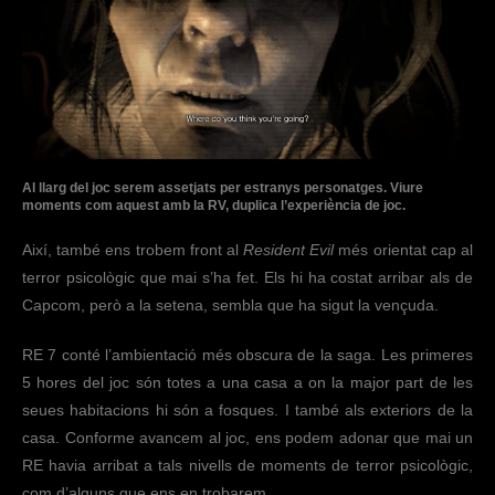
Al llarg del joc serem assetjats per estranys personatges. Viure
moments com aquest amb la RV, duplica l’experiència de joc.
Així, també ens trobem front al
Resident Evil
més orientat cap al
terror psicològic que mai s’ha fet. Els hi ha costat arribar als de
Capcom, però a la setena, sembla que ha sigut la vençuda.
RE 7 conté l’ambientació més obscura de la saga. Les primeres
5 hores del joc són totes a una casa a on la major part de les
seues habitacions hi són a fosques. I també als exteriors de la
casa. Conforme avancem al joc, ens podem adonar que mai un
RE havia arribat a tals nivells de moments de terror psicològic,
com d’alguns que ens en trobarem.