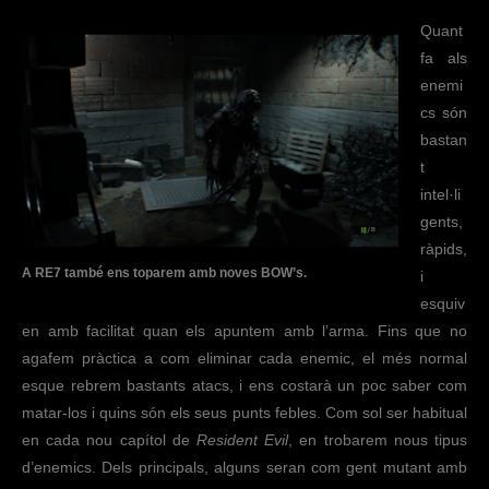
Quant
fa als
enemi
cs són
bastan
t
intel·li
gents,
ràpids,
A RE7 també ens toparem amb noves BOW’s.
i
esquiv
en amb facilitat quan els apuntem amb l’arma. Fins que no
agafem pràctica a com eliminar cada enemic, el més normal
esque rebrem bastants atacs, i ens costarà un poc saber com
matar-los i quins són els seus punts febles. Com sol ser habitual
en cada nou capítol de
Resident Evil
, en trobarem nous tipus
d’enemics. Dels principals, alguns seran com gent mutant amb