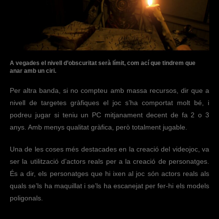
A vegades el nivell d’obscuritat serà límit, com ací que tindrem que
anar amb un ciri.
Per altra banda, si no compteu amb massa recursos, dir que a
nivell de targetes gràfiques el joc s’ha comportat molt bé, i
podreu jugar si teniu un PC mitjanament decent de fa 2 o 3
anys. Amb menys qualitat gràfica, però totalment jugable.
Una de les coses més destacades en la creació del videojoc, va
ser la utilització d’actors reals per a la creació de personatges.
És a dir, els personatges que hi ixen al joc són actors reals als
quals se’ls ha maquillat i se’ls ha escanejat per fer-hi els models
poligonals.