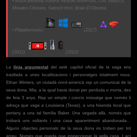
• Música/Banda sonora: Akiyuki Morimoto, Cris Velasco,
Miwako Chinone, Satoshi Hori, Brian D’Oliveira
• Plataforma/es:
(2017)
(2021)
(2022)
La
línia argumental
del setè capítol oficial de la saga ens
trasllada a unes localitzacions i personatges totalment nous.
Ethan Winters, un ciutadà nord-americà rep un comunicat de la
seua dona, Mia, a la qual havia donat per perduda o morta, des
de feia 3 anys. Rep un simple i concís missatge que només li
adreça que vage a Louisiana (Texas), a una hisenda local que
pertany a una tal família Baker. Una vegada allà, només que
trobarà uns voltants i una casa aparentment abandonada…
Alguns objectes personals de la seua dona és troben per tot
arreu. Només que queda que inspeccionar la vella casa. I ací