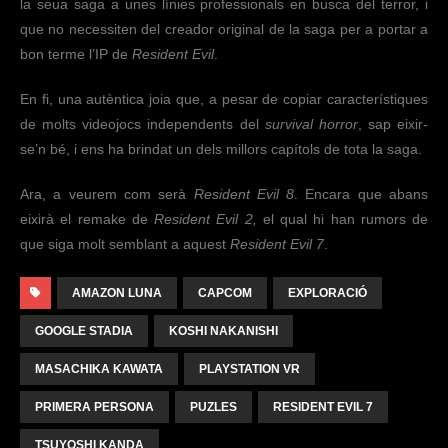
la seua saga a unes línies professionals en busca del terror, i
que no necessiten del creador original de la saga per a portar a
bon terme l’IP de
Resident Evil
.
En fi, una autèntica joia que, a pesar de copiar característiques
de molts videojocs independents del
survival horror
, sap eixir-
se’n bé, i ens ha brindat un dels millors capítols de tota la saga.
Ara, a veurem com serà
Resident Evil 8
. Encara que abans
eixirà el remake de
Resident Evil 2,
el qual hi han rumors de
que siga molt semblant a aquest
Resident Evil 7
.
AMAZON LUNA
CAPCOM
EXPLORACIÓ
GOOGLE STADIA
KOSHI NAKANISHI
MASACHIKA KAWATA
PLAYSTATION VR
PRIMERA PERSONA
PUZLES
RESIDENT EVIL 7
TSUYOSHI KANDA