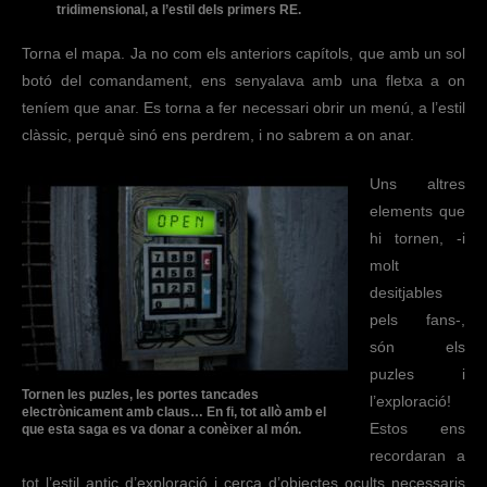
tridimensional, a l’estil dels primers RE.
Torna el mapa. Ja no com els anteriors capítols, que amb un sol
botó del comandament, ens senyalava amb una fletxa a on
teníem que anar. Es torna a fer necessari obrir un menú, a l’estil
clàssic, perquè sinó ens perdrem, i no sabrem a on anar.
Uns altres
elements que
hi tornen, -i
molt
desitjables
pels fans-,
són els
puzles i
Tornen les puzles, les portes tancades
l’exploració!
electrònicament amb claus… En fi, tot allò amb el
Estos ens
que esta saga es va donar a conèixer al món.
recordaran a
tot l’estil antic d’exploració i cerca d’objectes ocults necessaris