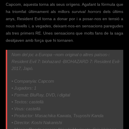
Capcom, aquesta torna als seus orígens. Agafant la fórmula que
ha triomfat últimament als millors
survival horrors
dels últims
anys, Resident Evil torna a donar por i a posar-nos en tensió a
nous nivells i, a vegades, deixant-nos-en sensacions paregudes
als tres primers RE. Unes sensacions que molts fans de la saga
desitjaven amb força que hi tornaren.
Nom del joc a Europa –
nom original o altres països
-:
Resident Evil 7: biohazard
-BIOHAZARD 7: Resident Evil-
2017, Japó.
• Companyia: Capcom
• Jugadors: 1
• Format: BluRay, DVD, i digital
• Textos: castellà
• Veus: castellà
• Productor: Masachika Kawata, Tsuyoshi Kanda
• Director: Koshi Nakanishi