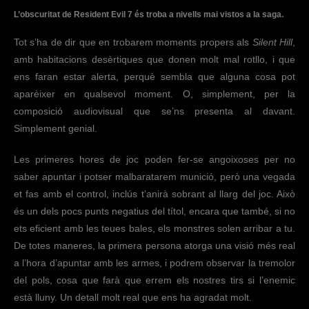
L’obscuritat de Resident Evil 7 és troba a nivells mai vistos a la saga.
Tot s’ha de dir que en trobarem moments propers als
Silent Hill
,
amb habitacions desèrtiques que donen molt mal rotllo, i que
ens faran estar alerta, perquè sembla que alguna cosa pot
aparèixer en qualsevol moment. O, simplement, per la
composició audiovisual que se’ns presenta al davant.
Simplement genial.
Les primeres hores de joc poden fer-se angoixoses per no
saber apuntar i potser malbaratarem munició, però una vegada
et fas amb el control, inclús t’anirà sobrant al llarg del joc. Això
és un dels pocs punts negatius del títol, encara que també, si no
ets eficient amb les teues bales, els monstres solen arribar a tu.
De totes maneres, la primera persona atorga una visió més real
a l’hora d’apuntar amb les armes, i podrem observar la tremolor
del pols, cosa que farà que errem els nostres tirs si l’enemic
està lluny. Un detall molt real que ens ha agradat molt.