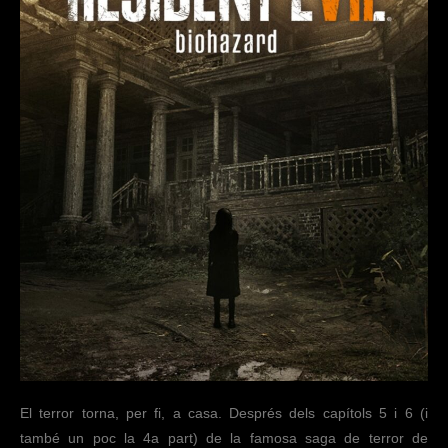
El terror torna, per fi, a casa. Després dels capítols 5 i 6 (i
també un poc la 4a part) de la famosa saga de terror de