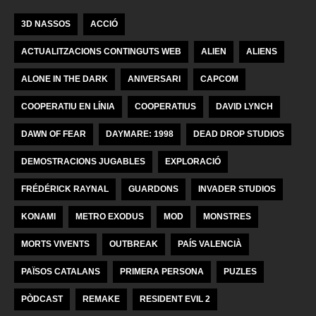
3D NASSOS
ACCIÓ
ACTUALITZACIONS CONTINGUTS WEB
ALIEN
ALIENS
ALONE IN THE DARK
ANIVERSARI
CAPCOM
COOPERATIU EN LÍNIA
COOPERATIUS
DAVID LYNCH
DAWN OF FEAR
DAYMARE: 1998
DEAD DROP STUDIOS
DEMOSTRACIONS JUGABLES
EXPLORACIÓ
FRÉDÉRICK RAYNAL
GUARDONS
INVADER STUDIOS
KONAMI
METRO EXODUS
MOD
MONSTRES
MORTS VIVENTS
OUTBREAK
PAÍS VALENCIÀ
PAÏSOS CATALANS
PRIMERA PERSONA
PUZLES
PÒDCAST
REMAKE
RESIDENT EVIL 2