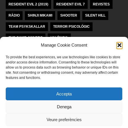
RESIDENT EVIL 2 (2019)
RESIDENT EVIL 7
REVISTES
RÀDIO
SHINJI MIKAMI
SHOOTER
SILENT HILL
TEAM PSYKSKALLAR
TERROR PSICOLÒGIC
THE GAME AWARDS
VALÈNCIA
Manage Cookie Consent
VIDEOJOCS INDEPENDENTS
VIDEOJOCS VALENCIANS
To provide the best experiences, we use technologies like cookies to store
and/or access device information. Consenting to these technologies will
LLICÈNCIA KREA KOMUNAĴO
allow us to process data such as browsing behavior or unique IDs on this
site. Not consenting or withdrawing consent, may adversely affect certain
features and functions.
Aquesta obra està subjecta a una llicència de
Reconeixement-
NoComercial-SenseObraDerivada 4.0 Internacional de Krea Komunaĵo
Accepta
POLÍTICA DE PRIVADESA
Denega
‍Llegeix ací la nostra política de privadesa
Veure preferències