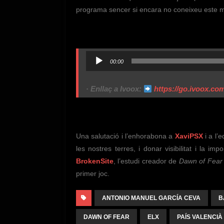
programa sencer si encara no coneixeu este m
Reproductor
00:00
d'àudio
· Enllaç a Ivoox:
https://go.ivoox.co
Una salutació i l’enhorabona a
XaviPSX
i a l’
les nostres terres, i donar visibilitat i la imp
BrokenSite
, l’estudi creador de
Dawn of Fear
primer joc.
ANTONIO MANUEL GARCÍA CEVA
B
DAWN OF FEAR
ELX
PAÍS VALENCIÀ