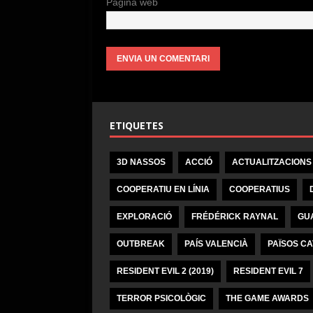
Pàgina web
ETIQUETES
3D NASSOS
ACCIÓ
ACTUALITZACIONS
COOPERATIU EN LÍNIA
COOPERATIUS
EXPLORACIÓ
FRÉDÉRICK RAYNAL
GU
OUTBREAK
PAÍS VALENCIÀ
PAÏSOS C
RESIDENT EVIL 2 (2019)
RESIDENT EVIL 7
TERROR PSICOLÒGIC
THE GAME AWARDS