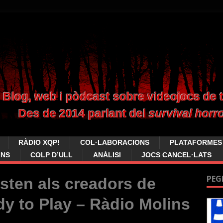
RÀDIO XQP!
COL·LABORACIONS
PLATAFORMES
INS
COLP D’ULL
ANÀLISI
JOCS CANCEL·LATS
PEG
isten als creadors de
y to Play – Ràdio Molins