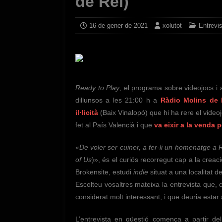
de Rei)
16 de gener de 2021
xolutot
Entrevi
Ready to Play
, el programa sobre videojocs i 
dillunsos a les 21:00 h a
Ràdio Molins de 
il·licità
(Baix Vinalopó) que hi ha rere el video
fet al País Valencià i que
va eixir a la venda 
«De voler ser cuiner, a fer-li un homenatge a Res
of Us
)», és el curiós recorregut cap a la creac
Brokensite, estudi
indie
situat a una localitat d
Escolteu vosaltres mateixa la entrevista que
considerat molt interessant, i que deuria estar 
L’entrevista en qüestió comença a partir d