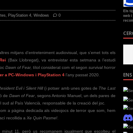
Els t
stes
,
PlayStation 4
,
Windows
0
web i 
recom
CER
altres mitjans d’entreteniment audiovisual, que s’emet tots els
Rei
(Baix Llobregat), va entrevistar esta setmana a l’estudi
joc
Dawn of Fear,
títol considerat com el segon
survival horror
ENS
per a PC-Windows i PlayStation 4
l’any passat 2020.
ident Evil i Silent Hill
(i potser amb unes gotes de
The Last
ió de
Dawn of Fear
, segons Antonio Manuel, un dels pares de
el sud al País Valencià, responsable de la creació del joc.
, com a pàgina dedicada als videojocs de terror que som, hem
ací recollida a
Xe Quin Pasme!
.
el minut 11, però us recomanem igualment que escolteu el