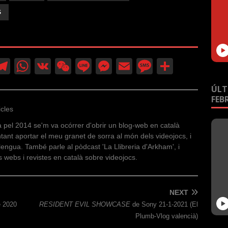
el
volum.
S
T
W
V
W
Li
M
E
M
C
r
el
h
K
e
n
e
m
e
o
ÚLT
e
at
C
e
ss
ail
ss
m
FEB
icles
gr
s
h
e
a
p
llà pel 2014 se'm va ocórrer d'obrir un blog-web en català
a
A
at
n
g
ar
ntant aportar el meu granet de sorra al món dels videojocs, i
m
p
g
e
te
llengua. També parle al pòdcast 'La Llibreria d'Arkham', i
s webs i revistes en català sobre videojocs.
p
er
ix
NEXT
e 2020
RESIDENT EVIL SHOWCASE
de Sony 21-1-2021 (El
Plumb-Vlog valencià)