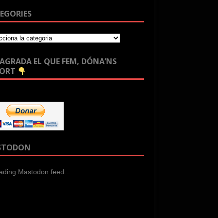
EGORIES
T’AGRADA EL QUE FEM, DÓNA’NS
PORT
STODON
ading Mastodon feed...