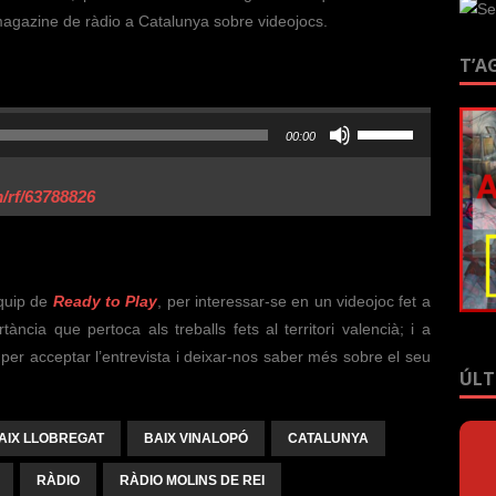
agazine de ràdio a Catalunya sobre videojocs.
T’A
Feu
00:00
servir
les
m/rf/63788826
tecles
de
fletxa
cap
equip de
Ready to Play
, per interessar-se en un videojoc fet a
amunt/cap
ortància que pertoca als treballs fets al territori valencià; i a
avall
per acceptar l’entrevista i deixar-nos saber més sobre el seu
per
ÚLT
a
incrementar
AIX LLOBREGAT
BAIX VINALOPÓ
CATALUNYA
o
disminuir
RÀDIO
RÀDIO MOLINS DE REI