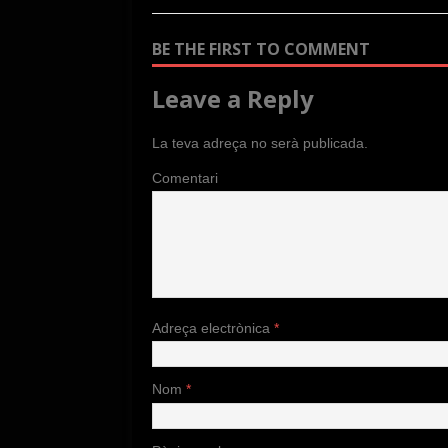
BE THE FIRST TO COMMENT
Leave a Reply
La teva adreça no serà publicada.
Comentari
Adreça electrònica
*
Nom
*