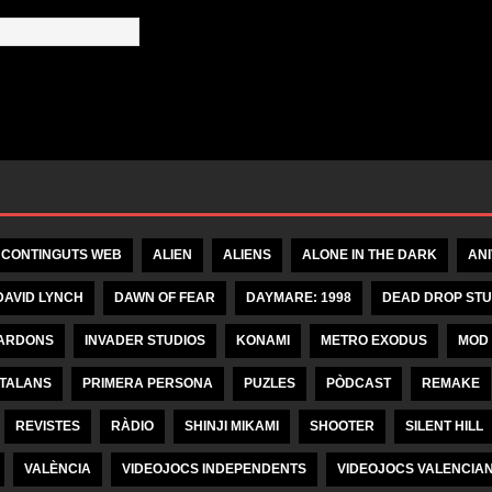
 CONTINGUTS WEB
ALIEN
ALIENS
ALONE IN THE DARK
AN
DAVID LYNCH
DAWN OF FEAR
DAYMARE: 1998
DEAD DROP STU
ARDONS
INVADER STUDIOS
KONAMI
METRO EXODUS
MOD
ATALANS
PRIMERA PERSONA
PUZLES
PÒDCAST
REMAKE
REVISTES
RÀDIO
SHINJI MIKAMI
SHOOTER
SILENT HILL
VALÈNCIA
VIDEOJOCS INDEPENDENTS
VIDEOJOCS VALENCIA