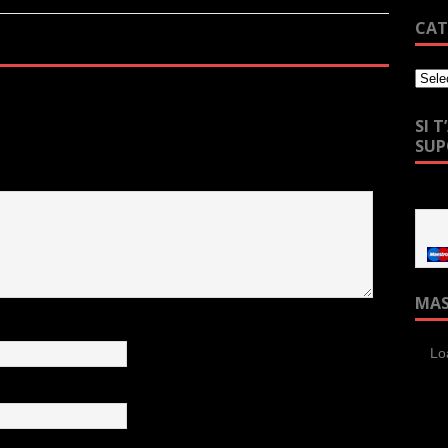
CAT
SI 
SU
MA
Lo