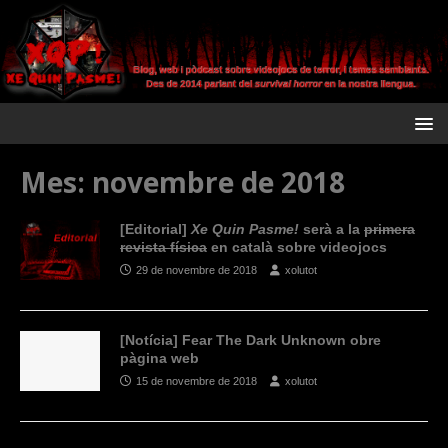
Mes:
novembre de 2018
[Editorial]
Xe Quin Pasme!
serà a la
primera
revista física
en català sobre videojocs
29 de novembre de 2018
xolutot
[Notícia] Fear The Dark Unknown obre
pàgina web
15 de novembre de 2018
xolutot