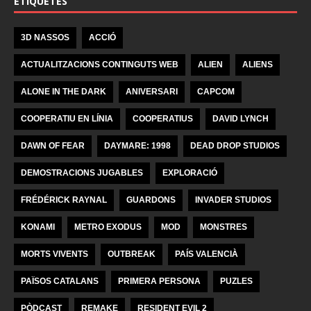
ETIQUETES
3D NASSOS
ACCIÓ
ACTUALITZACIONS CONTINGUTS WEB
ALIEN
ALIENS
ALONE IN THE DARK
ANIVERSARI
CAPCOM
COOPERATIU EN LÍNIA
COOPERATIUS
DAVID LYNCH
DAWN OF FEAR
DAYMARE: 1998
DEAD DROP STUDIOS
DEMOSTRACIONS JUGABLES
EXPLORACIÓ
FRÉDÉRICK RAYNAL
GUARDONS
INVADER STUDIOS
KONAMI
METRO EXODUS
MOD
MONSTRES
MORTS VIVENTS
OUTBREAK
PAÍS VALENCIÀ
PAÏSOS CATALANS
PRIMERA PERSONA
PUZLES
PÒDCAST
REMAKE
RESIDENT EVIL 2