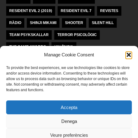
RESIDENT EVIL 2 (2019)
RESIDENT EVIL 7
REVISTES
RÀDIO
SHINJI MIKAMI
SHOOTER
SILENT HILL
TEAM PSYKSKALLAR
TERROR PSICOLÒGIC
THE GAME AWARDS
VALÈNCIA
Manage Cookie Consent
VIDEOJOCS INDEPENDENTS
VIDEOJOCS VALENCIANS
To provide the best experiences, we use technologies like cookies to store
and/or access device information. Consenting to these technologies will
LLICÈNCIA KREA KOMUNAĴO
allow us to process data such as browsing behavior or unique IDs on this
site. Not consenting or withdrawing consent, may adversely affect certain
features and functions.
Aquesta obra està subjecta a una llicència de
Reconeixement-
NoComercial-SenseObraDerivada 4.0 Internacional de Krea Komunaĵo
Accepta
POLÍTICA DE PRIVADESA
Denega
‍Llegeix ací la nostra política de privadesa
Veure preferències