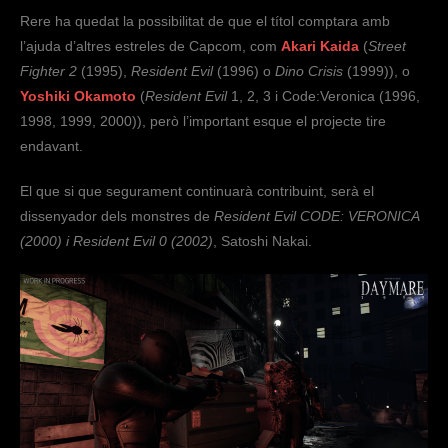
Rere ha quedat la possibilitat de que el títol comptara amb
l’ajuda d’altres estreles de Capcom, com
Akari Kaida
(
Street
Fighter 2
(1995),
Resident Evil
(1996) o
Dino Crisis
(1999)), o
Yoshiki Okamoto
(
Resident Evil
1, 2, 3 i Code:Veronica (1996,
1998, 1999, 2000)), però l’important esque el projecte tire
endavant.
El que si que segurament continuarà contribuint, serà el
dissenyador dels monstres de
Resident Evil CODE: VERONICA
(2000) i Resident Evil 0 (2002)
, Satoshi Nakai.