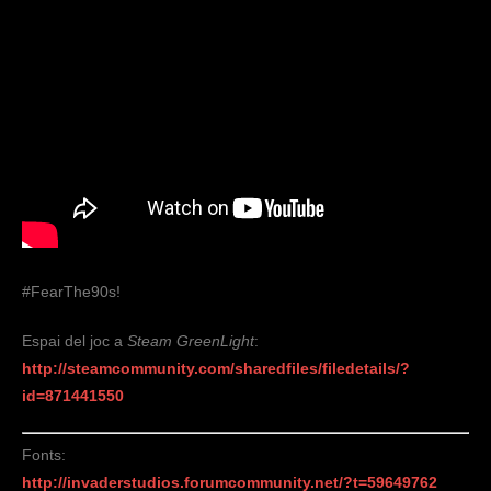
#FearThe90s!
Espai del joc a
Steam GreenLight
:
http://steamcommunity.com/sharedfiles/filedetails/?
id=871441550
Fonts:
http://invaderstudios.forumcommunity.net/?t=59649762