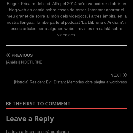
Bloger. Fricaire del sud. Allà pel 2014 se'm va ocórrer d'obrir un
blog-web en català sobre coses de terror. Intentant aportar el
meu granet de sorra al món dels videojocs, i altres àmbits, en la
nostra llengua. També parle al pòdcast 'La Llibreria d'Arkham', i
escric articles per a algunes webs i revistes en català sobre
videojocs.
PREVIOUS
[Anàlisi] NOCTURNE
NEXT
[Notícia] Resident Evil Distant Memories obre pàgina a wordpress
BE THE FIRST TO COMMENT
Leave a Reply
La teva adreça no serà publicada.