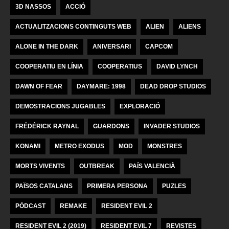
3D NASSOS
ACCIÓ
ACTUALITZACIONS CONTINGUTS WEB
ALIEN
ALIENS
ALONE IN THE DARK
ANIVERSARI
CAPCOM
COOPERATIU EN LÍNIA
COOPERATIUS
DAVID LYNCH
DAWN OF FEAR
DAYMARE: 1998
DEAD DROP STUDIOS
DEMOSTRACIONS JUGABLES
EXPLORACIÓ
FRÉDÉRICK RAYNAL
GUARDONS
INVADER STUDIOS
KONAMI
METRO EXODUS
MOD
MONSTRES
MORTS VIVENTS
OUTBREAK
PAÍS VALENCIÀ
PAÏSOS CATALANS
PRIMERA PERSONA
PUZLES
PÒDCAST
REMAKE
RESIDENT EVIL 2
RESIDENT EVIL 2 (2019)
RESIDENT EVIL 7
REVISTES