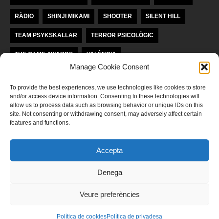
RÀDIO
SHINJI MIKAMI
SHOOTER
SILENT HILL
TEAM PSYKSKALLAR
TERROR PSICOLÒGIC
THE GAME AWARDS
VALÈNCIA
Manage Cookie Consent
VIDEOJOCS INDEPENDENTS
VIDEOJOCS VALENCIANS
To provide the best experiences, we use technologies like cookies to store
and/or access device information. Consenting to these technologies will
LLICÈNCIA KREA KOMUNAĴO
allow us to process data such as browsing behavior or unique IDs on this
site. Not consenting or withdrawing consent, may adversely affect certain
features and functions.
Aquesta obra està subjecta a una llicència de
Reconeixement-
NoComercial-SenseObraDerivada 4.0 Internacional de Krea Komunaĵo
Accepta
POLÍTICA DE PRIVADESA
Denega
‍Llegeix ací la nostra política de privadesa
Veure preferències
Política de cookies
Política de privadesa