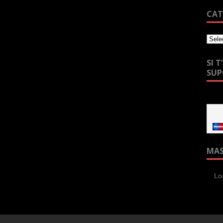
CAT
SI 
SU
MA
Lo