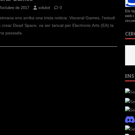
d'octubre de 2017
xolutot
0
Els t
web i 
etmana ens arriba una trista noticia: Visceral Games, l’estudi
recom
 crear Dead Space, va ser tancat per Electronic Arts (EA) la
na passada.
CER
ENS