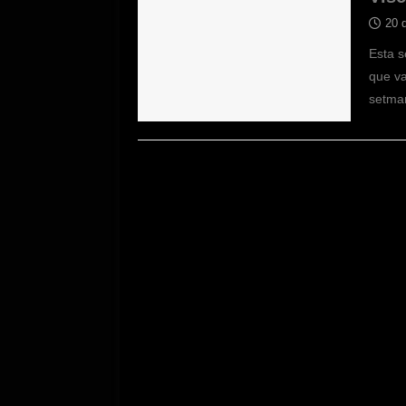
20 
Esta s
que va
setma