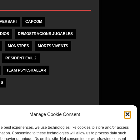
IVERSARI
CAPCOM
DIOS
DEMOSTRACIONS JUGABLES
MONSTRES
MORTS VIVENTS
RESIDENT EVIL 2
TEAM PSYKSKALLAR
NS
Manage Cookie Consent
unaĵo
he best experiences, we use technologies like cookies to store and/or access
mation. Consenting to these technologies will allow us to process data such
behavior or unique IDs on this site. Not consenting or withdrawing consent,