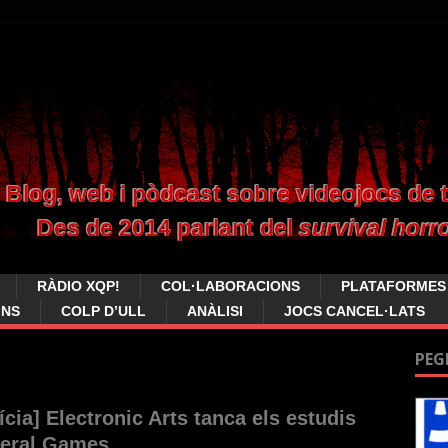
RÀDIO XQP!
COL·LABORACIONS
PLATAFORMES
INS
COLP D’ULL
ANÀLISI
JOCS CANCEL·LATS
PEG
ícia] Electronic Arts tanca els estudis
ceral Games