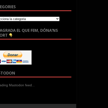
EGORIES
T’AGRADA EL QUE FEM, DÓNA’NS
PORT
STODON
ading Mastodon feed...