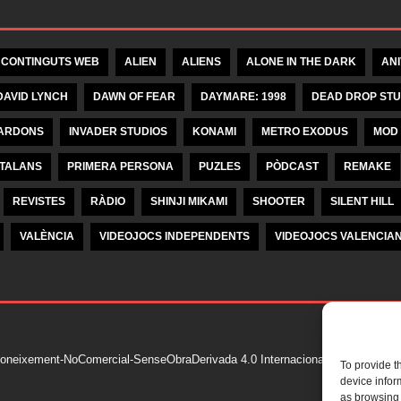
 CONTINGUTS WEB
ALIEN
ALIENS
ALONE IN THE DARK
AN
DAVID LYNCH
DAWN OF FEAR
DAYMARE: 1998
DEAD DROP STU
ARDONS
INVADER STUDIOS
KONAMI
METRO EXODUS
MOD
ATALANS
PRIMERA PERSONA
PUZLES
PÒDCAST
REMAKE
REVISTES
RÀDIO
SHINJI MIKAMI
SHOOTER
SILENT HILL
VALÈNCIA
VIDEOJOCS INDEPENDENTS
VIDEOJOCS VALENCIA
oneixement-NoComercial-SenseObraDerivada 4.0 Internacional de Krea Kom
To provide t
device infor
as browsing 