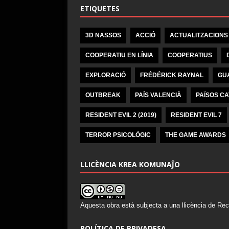
ETIQUETES
3D NASSOS
ACCIÓ
ACTUALITZACIONS
COOPERATIU EN LÍNIA
COOPERATIUS
EXPLORACIÓ
FRÉDÉRICK RAYNAL
GU
OUTBREAK
PAÍS VALENCIÀ
PAÏSOS C
RESIDENT EVIL 2 (2019)
RESIDENT EVIL 7
TERROR PSICOLÒGIC
THE GAME AWARDS
LLICÈNCIA KREA KOMUNAĴO
Aquesta obra està subjecta a una llicència de
Rec
POLÍTICA DE PRIVADESA