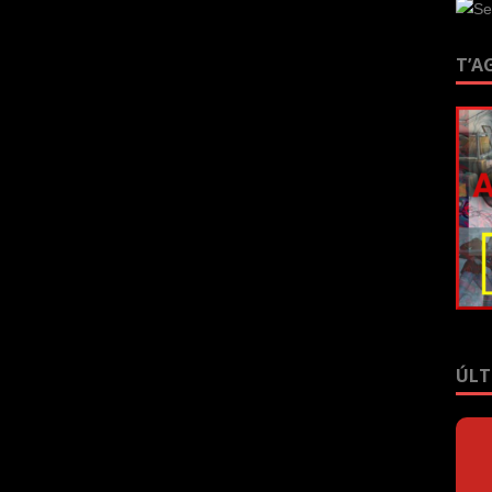
T’A
ÚLT