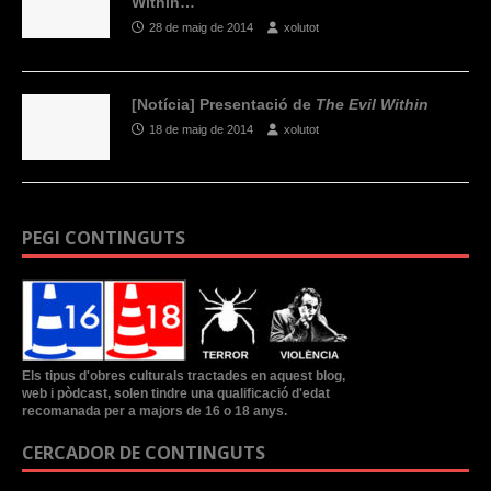
Within…
28 de maig de 2014
xolutot
[Notícia] Presentació de
The Evil Within
18 de maig de 2014
xolutot
PEGI CONTINGUTS
Els tipus d'obres culturals tractades en aquest blog,
web i pòdcast, solen tindre una qualificació d'edat
recomanada per a majors de 16 o 18 anys.
CERCADOR DE CONTINGUTS