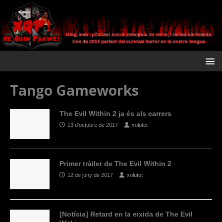
Tango Gameworks
The Evil Within 2 ja és als carrers
13 d'octubre de 2017
xolutot
Primer tràiler de The Evil Within 2
12 de juny de 2017
xolutot
[Notícia] Retard en la eixida de The Evil