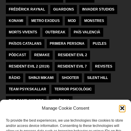
FRÉDÉRICK RAYNAL
GUARDONS
INVADER STUDIOS
KONAMI
METRO EXODUS
MOD
MONSTRES
MORTS VIVENTS
OUTBREAK
PAÍS VALENCIÀ
PAÏSOS CATALANS
PRIMERA PERSONA
PUZLES
PÒDCAST
REMAKE
RESIDENT EVIL 2
RESIDENT EVIL 2 (2019)
RESIDENT EVIL 7
REVISTES
RÀDIO
SHINJI MIKAMI
SHOOTER
SILENT HILL
TEAM PSYKSKALLAR
TERROR PSICOLÒGIC
THE GAME AWARDS
VALÈNCIA
Manage Cookie Consent
VIDEOJOCS INDEPENDENTS
VIDEOJOCS VALENCIANS
To provide the best experiences, we use technologies like cookies to store
and/or access device information. Consenting to these technologies will
LLICÈNCIA KREA KOMUNAĴO