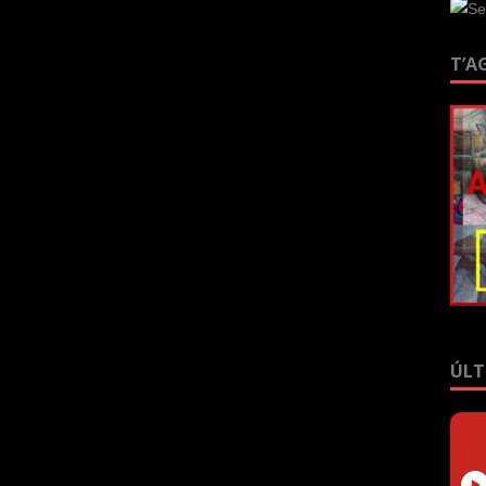
T’A
ÚLT