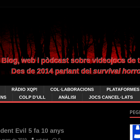
RÀDIO XQP!
COL·LABORACIONS
PLATAFORMES
INS
COLP D’ULL
ANÀLISI
JOCS CANCEL·LATS
PEG
dent Evil 5 fa 10 anys
e març de 2019
xolutot
0