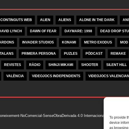
 CONTINGUTS WEB
ALIEN
ALIENS
ALONE IN THE DARK
AN
DAVID LYNCH
DAWN OF FEAR
DAYMARE: 1998
DEAD DROP STU
ARDONS
INVADER STUDIOS
KONAMI
METRO EXODUS
MOD
ATALANS
PRIMERA PERSONA
PUZLES
PÒDCAST
REMAKE
REVISTES
RÀDIO
SHINJI MIKAMI
SHOOTER
SILENT HILL
VALÈNCIA
VIDEOJOCS INDEPENDENTS
VIDEOJOCS VALENCIA
oneixement-NoComercial-SenseObraDerivada 4.0 Internacional de Krea Kom
To provide t
device infor
as browsing 