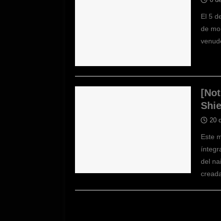
El 5 d
de mom
venude
[Not
Shie
20 
Este m
íntegr
del na
cread