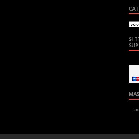
CAT
SI 
SU
MA
Lo