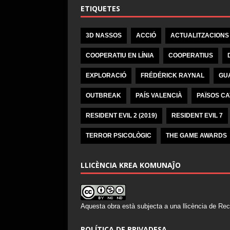
ETIQUETES
3D NASSOS
ACCIÓ
ACTUALITZACIONS
COOPERATIU EN LÍNIA
COOPERATIUS
EXPLORACIÓ
FRÉDÉRICK RAYNAL
GU
OUTBREAK
PAÍS VALENCIÀ
PAÏSOS C
RESIDENT EVIL 2 (2019)
RESIDENT EVIL 7
TERROR PSICOLÒGIC
THE GAME AWARDS
LLICÈNCIA KREA KOMUNAĴO
Aquesta obra està subjecta a una llicència de
Rec
POLÍTICA DE PRIVADESA