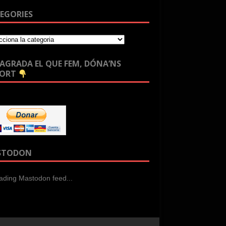
EGORIES
T’AGRADA EL QUE FEM, DÓNA’NS
PORT
STODON
ading Mastodon feed...