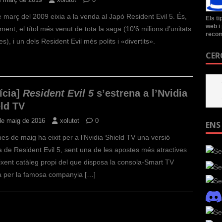
e març del 2009 eixia a la venda al Japó Resident Evil 5. És,
Els t
web i 
ent, el títol més venut de tota la saga (10’6 milions d’unitats
recom
s), i un dels Resident Evil més polits i «divertits».
CER
ícia]
Resident Evil 5
s’estrena a l’Nvidia
ld TV
de maig de 2016
xolutot
0
ENS
es de maig ha eixit per a l’Nvidia Shield TV una versió
a de Resident Evil 5, sent una de les apostes més atractives
ixent catàleg propi del que disposa la consola-Smart TV
a per la famosa companyia
[…]