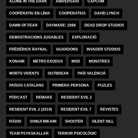
ALONE IN THE DARK
ANIVERSARI
CAPCOM
COOPERATIU EN LÍNIA
COOPERATIUS
DAVID LYNCH
DAWN OF FEAR
DAYMARE: 1998
DEAD DROP STUDIOS
DEMOSTRACIONS JUGABLES
EXPLORACIÓ
FRÉDÉRICK RAYNAL
GUARDONS
INVADER STUDIOS
KONAMI
METRO EXODUS
MOD
MONSTRES
MORTS VIVENTS
OUTBREAK
PAÍS VALENCIÀ
PAÏSOS CATALANS
PRIMERA PERSONA
PUZLES
PÒDCAST
REMAKE
RESIDENT EVIL 2
RESIDENT EVIL 2 (2019)
RESIDENT EVIL 7
REVISTES
RÀDIO
SHINJI MIKAMI
SHOOTER
SILENT HILL
TEAM PSYKSKALLAR
TERROR PSICOLÒGIC