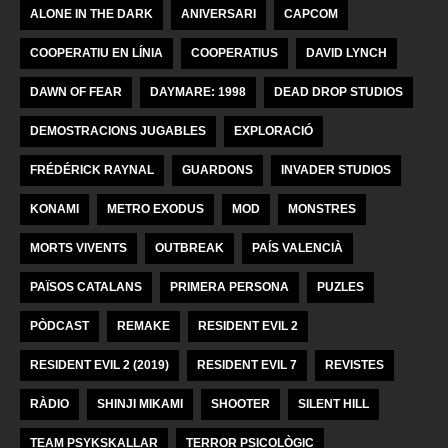
ALONE IN THE DARK
ANIVERSARI
CAPCOM
COOPERATIU EN LÍNIA
COOPERATIUS
DAVID LYNCH
DAWN OF FEAR
DAYMARE: 1998
DEAD DROP STUDIOS
DEMOSTRACIONS JUGABLES
EXPLORACIÓ
FRÉDÉRICK RAYNAL
GUARDONS
INVADER STUDIOS
KONAMI
METRO EXODUS
MOD
MONSTRES
MORTS VIVENTS
OUTBREAK
PAÍS VALENCIÀ
PAÏSOS CATALANS
PRIMERA PERSONA
PUZLES
PÒDCAST
REMAKE
RESIDENT EVIL 2
RESIDENT EVIL 2 (2019)
RESIDENT EVIL 7
REVISTES
RÀDIO
SHINJI MIKAMI
SHOOTER
SILENT HILL
TEAM PSYKSKALLAR
TERROR PSICOLÒGIC