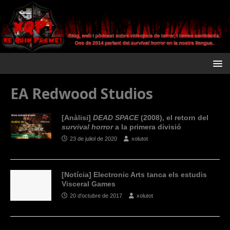
EA Redwood Studios
[Anàlisi]
DEAD SPACE
(2008), el retorn del
survival horror
a la primera divisió
23 de juliol de 2020
xolutot
[Notícia] Electronic Arts tanca els estudis
Visceral Games
20 d'octubre de 2017
xolutot