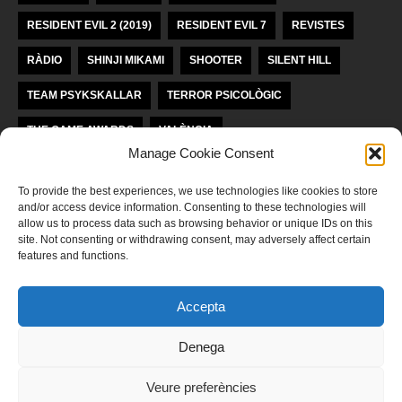
RESIDENT EVIL 2 (2019)
RESIDENT EVIL 7
REVISTES
RÀDIO
SHINJI MIKAMI
SHOOTER
SILENT HILL
TEAM PSYKSKALLAR
TERROR PSICOLÒGIC
THE GAME AWARDS
VALÈNCIA
Manage Cookie Consent
VIDEOJOCS INDEPENDENTS
VIDEOJOCS VALENCIANS
To provide the best experiences, we use technologies like cookies to store
and/or access device information. Consenting to these technologies will
LLICÈNCIA KREA KOMUNAĴO
allow us to process data such as browsing behavior or unique IDs on this
site. Not consenting or withdrawing consent, may adversely affect certain
features and functions.
Aquesta obra està subjecta a una llicència de
Reconeixement-
NoComercial-SenseObraDerivada 4.0 Internacional de Krea Komunaĵo
Accepta
POLÍTICA DE PRIVADESA
Denega
‍Llegeix ací la nostra política de privadesa
Veure preferències