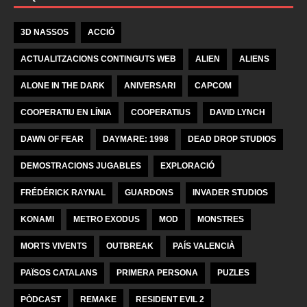
3D NASSOS
ACCIÓ
ACTUALITZACIONS CONTINGUTS WEB
ALIEN
ALIENS
ALONE IN THE DARK
ANIVERSARI
CAPCOM
COOPERATIU EN LÍNIA
COOPERATIUS
DAVID LYNCH
DAWN OF FEAR
DAYMARE: 1998
DEAD DROP STUDIOS
DEMOSTRACIONS JUGABLES
EXPLORACIÓ
FRÉDÉRICK RAYNAL
GUARDONS
INVADER STUDIOS
KONAMI
METRO EXODUS
MOD
MONSTRES
MORTS VIVENTS
OUTBREAK
PAÍS VALENCIÀ
PAÏSOS CATALANS
PRIMERA PERSONA
PUZLES
PÒDCAST
REMAKE
RESIDENT EVIL 2