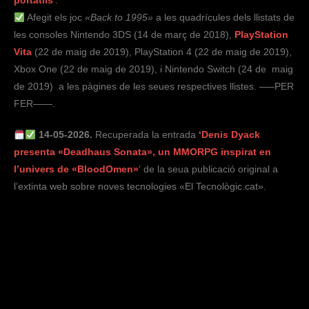
portàtils
‘.
Afegit els joc
«
Back to 1995»
a les quadrícules dels llistats de
les consoles Nintendo 3DS (14 de març de 2018),
PlayStation
Vita
(22 de maig de 2019), PlayStation 4 (22 de maig de 2019),
Xbox One (22 de maig de 2019), i Nintendo Switch (24 de maig
de 2019) a les pàgines de les seues respectives llistes. —–PER
FER——.
14-05-2026.
Recuperada la entrada
‘
Denis Dyack
presenta «Deadhaus Sonata», un MMORPG inspirat en
l’univers de «BloodOmen»
‘ de la seua publicació original a
l’extinta web sobre noves tecnologies «El Tecnològic.cat».