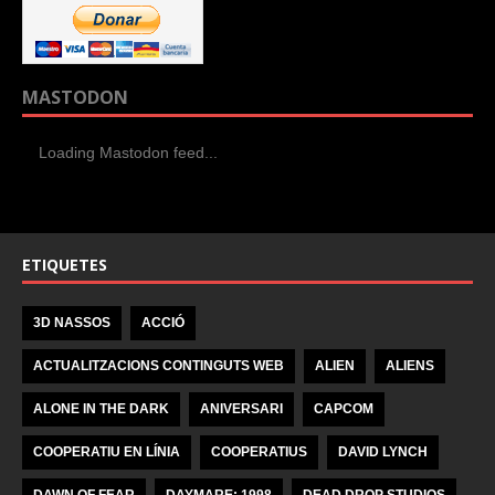
MASTODON
Loading Mastodon feed...
ETIQUETES
3D NASSOS
ACCIÓ
ACTUALITZACIONS CONTINGUTS WEB
ALIEN
ALIENS
ALONE IN THE DARK
ANIVERSARI
CAPCOM
COOPERATIU EN LÍNIA
COOPERATIUS
DAVID LYNCH
DAWN OF FEAR
DAYMARE: 1998
DEAD DROP STUDIOS