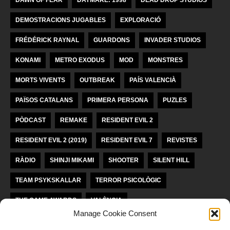
DEMOSTRACIONS JUGABLES
EXPLORACIÓ
FRÉDÉRICK RAYNAL
GUARDONS
INVADER STUDIOS
KONAMI
METRO EXODUS
MOD
MONSTRES
MORTS VIVENTS
OUTBREAK
PAÍS VALENCIÀ
PAÏSOS CATALANS
PRIMERA PERSONA
PUZLES
PÒDCAST
REMAKE
RESIDENT EVIL 2
RESIDENT EVIL 2 (2019)
RESIDENT EVIL 7
REVISTES
RÀDIO
SHINJI MIKAMI
SHOOTER
SILENT HILL
TEAM PSYKSKALLAR
TERROR PSICOLÒGIC
THE GAME AWARDS
VALÈNCIA
Manage Cookie Consent
VIDEOJOCS INDEPENDENTS
VIDEOJOCS VALENCIANS