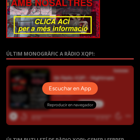
ÚLTIM MONOGRÀFIC A RÀDIO XQP!:
ÚLTIM BUTLLETÍ DE RÀDIO XQP!: GENER I FEBRER