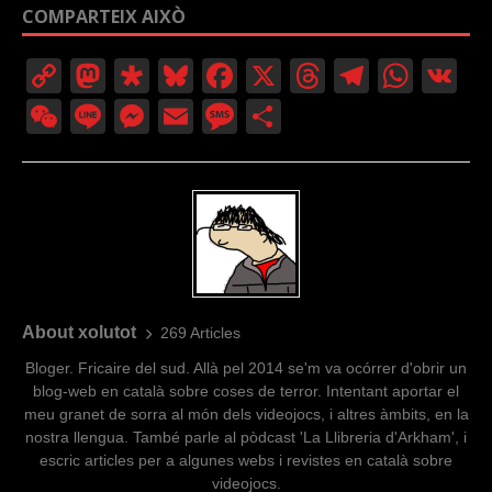
COMPARTEIX AIXÒ
C
M
Di
Bl
F
X
T
T
W
V
o
a
a
u
a
hr
el
h
K
W
Li
M
E
M
C
p
st
s
e
c
e
e
at
e
n
e
m
e
o
y
o
p
sk
e
a
gr
s
C
e
ss
ail
ss
m
Li
d
or
y
b
d
a
A
h
e
a
p
n
o
a
o
s
m
p
at
n
g
ar
k
n
o
p
g
e
te
k
er
ix
About xolutot
269 Articles
Bloger. Fricaire del sud. Allà pel 2014 se'm va ocórrer d'obrir un
blog-web en català sobre coses de terror. Intentant aportar el
meu granet de sorra al món dels videojocs, i altres àmbits, en la
nostra llengua. També parle al pòdcast 'La Llibreria d'Arkham', i
escric articles per a algunes webs i revistes en català sobre
videojocs.