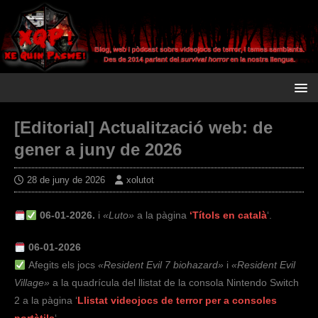
[Editorial] Actualització web: de
gener a juny de 2026
28 de juny de 2026
xolutot
06-01-2026.
i
«
Luto»
a la pàgina
‘Títols en català
‘.
06-01-2026
Afegits els jocs
«
Resident Evil 7 biohazard»
i
«
Resident Evil
Village»
a la quadrícula del llistat de la consola Nintendo Switch
2 a la pàgina ‘
Llistat videojocs de terror per a consoles