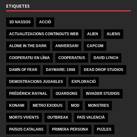
ETIQUETES
3D NASSOS
ACCIÓ
ACTUALITZACIONS CONTINGUTS WEB
ALIEN
ALIENS
ALONE IN THE DARK
ANIVERSARI
CAPCOM
COOPERATIU EN LÍNIA
COOPERATIUS
DAVID LYNCH
DAWN OF FEAR
DAYMARE: 1998
DEAD DROP STUDIOS
DEMOSTRACIONS JUGABLES
EXPLORACIÓ
FRÉDÉRICK RAYNAL
GUARDONS
INVADER STUDIOS
KONAMI
METRO EXODUS
MOD
MONSTRES
MORTS VIVENTS
OUTBREAK
PAÍS VALENCIÀ
PAÏSOS CATALANS
PRIMERA PERSONA
PUZLES