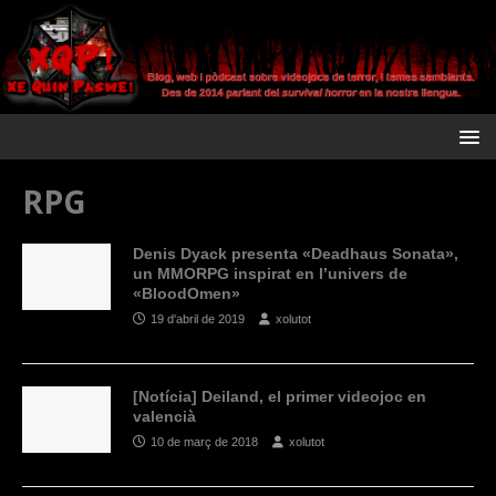
RPG
Denis Dyack presenta «Deadhaus Sonata»,
un MMORPG inspirat en l’univers de
«BloodOmen»
19 d'abril de 2019
xolutot
[Notícia] Deiland, el primer videojoc en
valencià
10 de març de 2018
xolutot