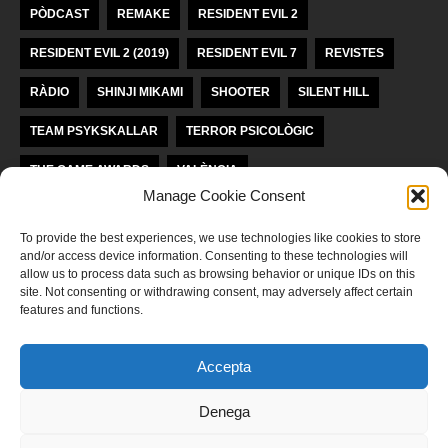
PÒDCAST
REMAKE
RESIDENT EVIL 2
RESIDENT EVIL 2 (2019)
RESIDENT EVIL 7
REVISTES
RÀDIO
SHINJI MIKAMI
SHOOTER
SILENT HILL
TEAM PSYKSKALLAR
TERROR PSICOLÒGIC
THE GAME AWARDS
VALÈNCIA
Manage Cookie Consent
VIDEOJOCS INDEPENDENTS
VIDEOJOCS VALENCIANS
To provide the best experiences, we use technologies like cookies to store
and/or access device information. Consenting to these technologies will
LLICÈNCIA KREA KOMUNAĴO
allow us to process data such as browsing behavior or unique IDs on this
site. Not consenting or withdrawing consent, may adversely affect certain
features and functions.
Aquesta obra està subjecta a una llicència de
Reconeixement-
NoComercial-SenseObraDerivada 4.0 Internacional de Krea Komunaĵo
Accepta
POLÍTICA DE PRIVADESA
Denega