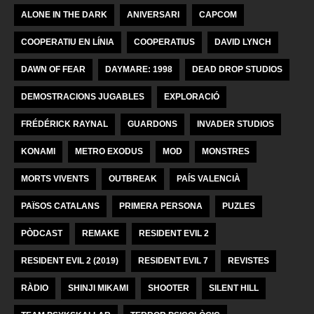
ALONE IN THE DARK
ANIVERSARI
CAPCOM
COOPERATIU EN LÍNIA
COOPERATIUS
DAVID LYNCH
DAWN OF FEAR
DAYMARE: 1998
DEAD DROP STUDIOS
DEMOSTRACIONS JUGABLES
EXPLORACIÓ
FRÉDÉRICK RAYNAL
GUARDONS
INVADER STUDIOS
KONAMI
METRO EXODUS
MOD
MONSTRES
MORTS VIVENTS
OUTBREAK
PAÍS VALENCIÀ
PAÏSOS CATALANS
PRIMERA PERSONA
PUZLES
PÒDCAST
REMAKE
RESIDENT EVIL 2
RESIDENT EVIL 2 (2019)
RESIDENT EVIL 7
REVISTES
RÀDIO
SHINJI MIKAMI
SHOOTER
SILENT HILL