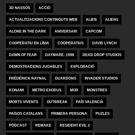
3D NASSOS
ACCIÓ
ACTUALITZACIONS CONTINGUTS WEB
ALIEN
ALIENS
ALONE IN THE DARK
ANIVERSARI
CAPCOM
COOPERATIU EN LÍNIA
COOPERATIUS
DAVID LYNCH
DAWN OF FEAR
DAYMARE: 1998
DEAD DROP STUDIOS
DEMOSTRACIONS JUGABLES
EXPLORACIÓ
FRÉDÉRICK RAYNAL
GUARDONS
INVADER STUDIOS
KONAMI
METRO EXODUS
MOD
MONSTRES
MORTS VIVENTS
OUTBREAK
PAÍS VALENCIÀ
PAÏSOS CATALANS
PRIMERA PERSONA
PUZLES
PÒDCAST
REMAKE
RESIDENT EVIL 2