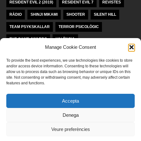
RESIDENT EVIL 2 (2019)
RESIDENT EVIL 7
REVISTES
RÀDIO
SHINJI MIKAMI
SHOOTER
SILENT HILL
TEAM PSYKSKALLAR
TERROR PSICOLÒGIC
THE GAME AWARDS
VALÈNCIA
Manage Cookie Consent
VIDEOJOCS INDEPENDENTS
VIDEOJOCS VALENCIANS
To provide the best experiences, we use technologies like cookies to store
and/or access device information. Consenting to these technologies will
LLICÈNCIA KREA KOMUNAĴO
allow us to process data such as browsing behavior or unique IDs on this
site. Not consenting or withdrawing consent, may adversely affect certain
features and functions.
Aquesta obra està subjecta a una llicència de
Reconeixement-
NoComercial-SenseObraDerivada 4.0 Internacional de Krea Komunaĵo
Accepta
POLÍTICA DE PRIVADESA
Denega
‍Llegeix ací la nostra política de privadesa
Veure preferències