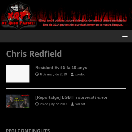
Chris Redfield
Resident Evil 5 fa 10 anys
6 de març de 2019
xolutot
[Reportatge] LGBTI i
survival horror
28 de juny de 2017
xolutot
PEGI CONTINGUTS